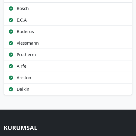
Bosch
E.C.A
Buderus
Viessmann
Protherm
Airfel
Ariston
Daikin
KURUMSAL