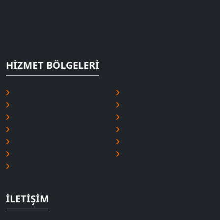
Deniz Kombi Servisi, Erzurum genelinde şeffaf fiyat ve 1 yıl
parça garantisiyle hizmet veren lider teknik servistir. Uzman
kadromuzla 7/24 hizmetinizdeyiz.
HIZMET BÖLGELERI
Erzurum Merkez
Yakutiye
Palandöken
Aziziye
Horasan
Oltu
Pasinler
Hınıs
Tekman
Çat
Aşkale
Tortum
Narman
İLETIŞIM