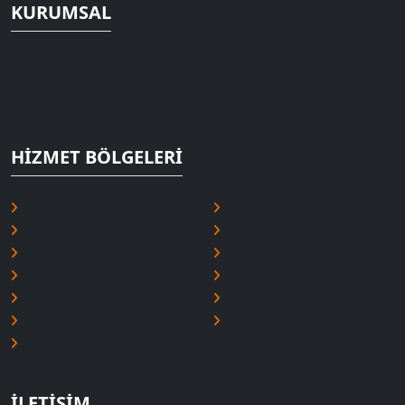
KURUMSAL
Deniz Kombi Servisi, Erzurum genelinde şeffaf fiyat ve 1 yıl
parça garantisiyle hizmet veren lider teknik servistir. Uzman
kadromuzla 7/24 hizmetinizdeyiz.
HIZMET BÖLGELERI
Erzurum Merkez
Yakutiye
Palandöken
Aziziye
Horasan
Oltu
Pasinler
Hınıs
Tekman
Çat
Aşkale
Tortum
Narman
İLETIŞIM