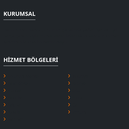
KURUMSAL
Deniz Kombi Servisi, Erzurum genelinde şeffaf fiyat ve 1 yıl
parça garantisiyle hizmet veren lider teknik servistir. Uzman
kadromuzla 7/24 hizmetinizdeyiz.
HIZMET BÖLGELERI
Erzurum Merkez
Yakutiye
Palandöken
Aziziye
Horasan
Oltu
Pasinler
Hınıs
Tekman
Çat
Aşkale
Tortum
Narman