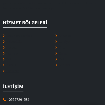
parça garantisiyle hizmet veren lider teknik servistir. Uzman
kadromuzla 7/24 hizmetinizdeyiz.
HIZMET BÖLGELERI
Erzurum Merkez
Yakutiye
Palandöken
Aziziye
Horasan
Oltu
Pasinler
Hınıs
Tekman
Çat
Aşkale
Tortum
Narman
İLETIŞIM
05557291536