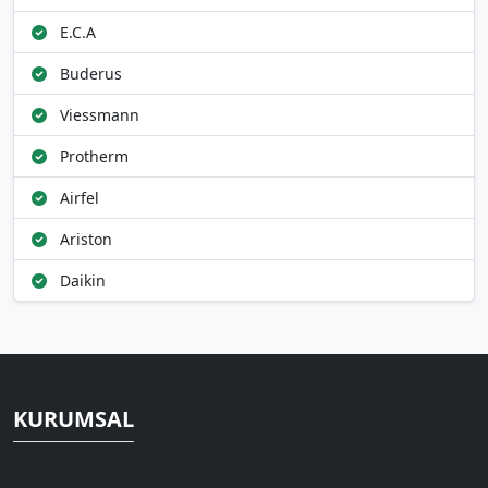
E.C.A
Buderus
Viessmann
Protherm
Airfel
Ariston
Daikin
KURUMSAL
Deniz Kombi Servisi, Erzurum genelinde şeffaf fiyat ve 1 yıl